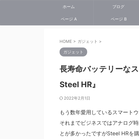
ホーム
ブログ
ページ A
ページ B
HOME
>
ガジェット
>
ガジェット
長寿命バッテリーなスマ
Steel HR』
2022年2月1日
もう数年愛用しているスマートウ
それまでビジネスではアナログ時
とが多かったですがSteel H